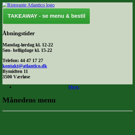
Gå
til
indhold
TAKEAWAY - se menu & bestil
Åbningstider
Mandag-lørdag kl. 12-22
Søn- helligdage kl. 15-22
Telefon: 44 47 17 27
kontakt@atlantico.dk
Bymidten 11
3500 Værløse
Menu
Månedens menu