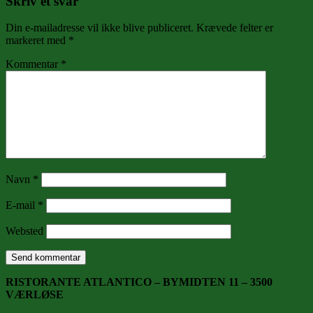
Skriv et svar
Din e-mailadresse vil ikke blive publiceret.
Krævede felter er
markeret med
*
Kommentar
*
Navn
*
E-mail
*
Websted
RISTORANTE ATLANTICO – BYMIDTEN 11 – 3500
VÆRLØSE