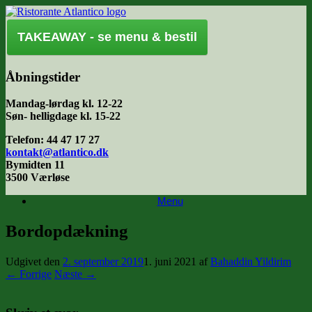
Gå
til
indhold
TAKEAWAY - se menu & bestil
Åbningstider
Mandag-lørdag kl. 12-22
Søn- helligdage kl. 15-22
Telefon: 44 47 17 27
kontakt@atlantico.dk
Bymidten 11
3500 Værløse
Menu
Bordopdækning
Udgivet den
2. september 2019
1. juni 2021
af
Bahaddin Yildirim
← Forrige
Næste →