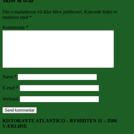
Skriv et svar
Din e-mailadresse vil ikke blive publiceret.
Krævede felter er
markeret med
*
Kommentar
*
Navn
*
E-mail
*
Websted
RISTORANTE ATLANTICO – BYMIDTEN 11 – 3500
VÆRLØSE