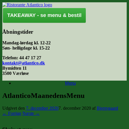
Gå
til
indhold
TAKEAWAY - se menu & bestil
Åbningstider
Mandag-lørdag kl. 12-22
Søn- helligdage kl. 15-22
Telefon: 44 47 17 27
kontakt@atlantico.dk
Bymidten 11
3500 Værløse
Menu
AtlanticoMaanedensMenu
Udgivet den
7. december 2020
7. december 2020
af
Bjerregaard
← Forrige
Næste →