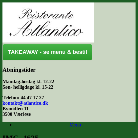
Gå
til
indhold
TAKEAWAY - se menu & bestil
Åbningstider
Mandag-lørdag kl. 12-22
Søn- helligdage kl. 15-22
Telefon: 44 47 17 27
kontakt@atlantico.dk
Bymidten 11
3500 Værløse
Menu
IMG_4625