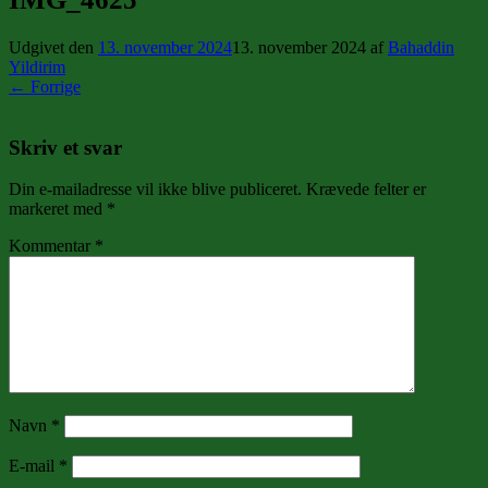
Udgivet den
13. november 2024
13. november 2024
af
Bahaddin
Yildirim
← Forrige
Skriv et svar
Din e-mailadresse vil ikke blive publiceret.
Krævede felter er
markeret med
*
Kommentar
*
Navn
*
E-mail
*