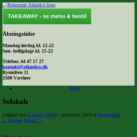
Gå
til
indhold
TAKEAWAY - se menu & bestil
Åbningstider
Mandag-lørdag kl. 12-22
Søn- helligdage kl. 15-22
Telefon: 44 47 17 27
kontakt@atlantico.dk
Bymidten 11
3500 Værløse
Menu
Selskab
Udgivet den
6. marts 2019
11. september 2019
af
Bjerregaard
← Forrige
Næste →