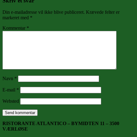
Skriv et svar
Din e-mailadresse vil ikke blive publiceret.
Krævede felter er
markeret med
*
Kommentar
*
Navn
*
E-mail
*
Websted
RISTORANTE ATLANTICO – BYMIDTEN 11 – 3500
VÆRLØSE