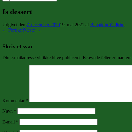
efter:
Is dessert
Udgivet den
7. december 2020
19. maj 2021
af
Bahaddin Yildirim
← Forrige
Næste →
Skriv et svar
Din e-mailadresse vil ikke blive publiceret.
Krævede felter er marker
Kommentar
*
Navn
*
E-mail
*