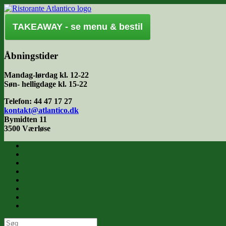
Gå
til
indhold
TAKEAWAY - se menu & bestil
Åbningstider
Mandag-lørdag kl. 12-22
Søn- helligdage kl. 15-22
Telefon: 44 47 17 27
kontakt@atlantico.dk
Bymidten 11
3500 Værløse
Søg