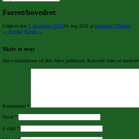
efter:
Forret/hovedret
Udgivet den
7. december 2020
19. maj 2021
af
Bahaddin Yildirim
← Forrige
Næste →
Skriv et svar
Din e-mailadresse vil ikke blive publiceret.
Krævede felter er marker
Kommentar
*
Navn
*
E-mail
*