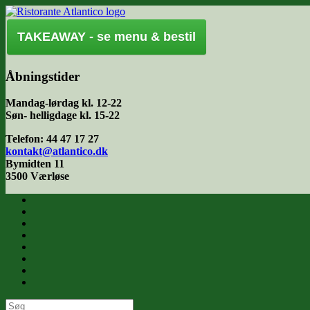
Gå
til
indhold
TAKEAWAY - se menu & bestil
Åbningstider
Mandag-lørdag kl. 12-22
Søn- helligdage kl. 15-22
Telefon: 44 47 17 27
kontakt@atlantico.dk
Bymidten 11
3500 Værløse
Søg